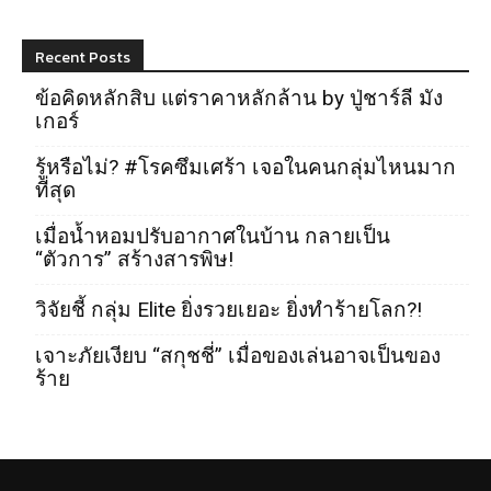
Recent Posts
ข้อคิดหลักสิบ แต่ราคาหลักล้าน by ปู่ชาร์ลี มัง
เกอร์
รู้หรือไม่? #โรคซึมเศร้า เจอในคนกลุ่มไหนมาก
ที่สุด
เมื่อน้ำหอมปรับอากาศในบ้าน กลายเป็น
“ตัวการ” สร้างสารพิษ!
วิจัยชี้ กลุ่ม Elite ยิ่งรวยเยอะ ยิ่งทำร้ายโลก?!
เจาะภัยเงียบ “สกุชชี่” เมื่อของเล่นอาจเป็นของ
ร้าย