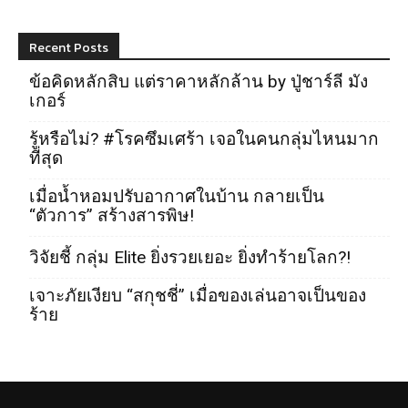
Recent Posts
ข้อคิดหลักสิบ แต่ราคาหลักล้าน by ปู่ชาร์ลี มัง
เกอร์
รู้หรือไม่? #โรคซึมเศร้า เจอในคนกลุ่มไหนมาก
ที่สุด
เมื่อน้ำหอมปรับอากาศในบ้าน กลายเป็น
“ตัวการ” สร้างสารพิษ!
วิจัยชี้ กลุ่ม Elite ยิ่งรวยเยอะ ยิ่งทำร้ายโลก?!
เจาะภัยเงียบ “สกุชชี่” เมื่อของเล่นอาจเป็นของ
ร้าย