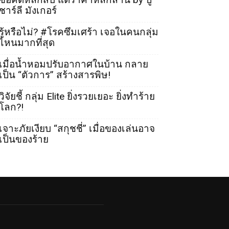
ชาร์ลี มังเกอร์
รู้หรือไม่? #โรคซึมเศร้า เจอในคนกลุ่ม
ไหนมากที่สุด
เมื่อน้ำหอมปรับอากาศในบ้าน กลาย
เป็น “ตัวการ” สร้างสารพิษ!
วิจัยชี้ กลุ่ม Elite ยิ่งรวยเยอะ ยิ่งทำร้าย
โลก?!
เจาะภัยเงียบ “สกุชชี่” เมื่อของเล่นอาจ
เป็นของร้าย