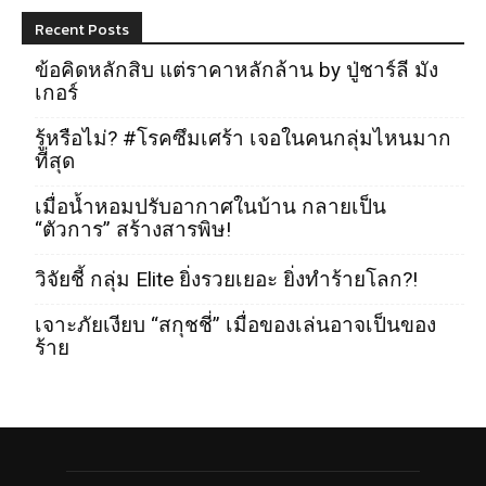
Recent Posts
ข้อคิดหลักสิบ แต่ราคาหลักล้าน by ปู่ชาร์ลี มัง
เกอร์
รู้หรือไม่? #โรคซึมเศร้า เจอในคนกลุ่มไหนมาก
ที่สุด
เมื่อน้ำหอมปรับอากาศในบ้าน กลายเป็น
“ตัวการ” สร้างสารพิษ!
วิจัยชี้ กลุ่ม Elite ยิ่งรวยเยอะ ยิ่งทำร้ายโลก?!
เจาะภัยเงียบ “สกุชชี่” เมื่อของเล่นอาจเป็นของ
ร้าย