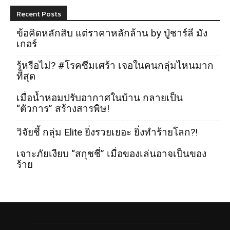
Recent Posts
ข้อคิดหลักสิบ แต่ราคาหลักล้าน by ปู่ชาร์ลี มัง
เกอร์
รู้หรือไม่? #โรคซึมเศร้า เจอในคนกลุ่มไหนมาก
ที่สุด
เมื่อน้ำหอมปรับอากาศในบ้าน กลายเป็น
“ตัวการ” สร้างสารพิษ!
วิจัยชี้ กลุ่ม Elite ยิ่งรวยเยอะ ยิ่งทำร้ายโลก?!
เจาะภัยเงียบ “สกุชชี่” เมื่อของเล่นอาจเป็นของ
ร้าย