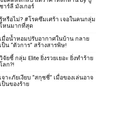
ชาร์ลี มังเกอร์
รู้หรือไม่? #โรคซึมเศร้า เจอในคนกลุ่ม
ไหนมากที่สุด
เมื่อน้ำหอมปรับอากาศในบ้าน กลาย
เป็น “ตัวการ” สร้างสารพิษ!
วิจัยชี้ กลุ่ม Elite ยิ่งรวยเยอะ ยิ่งทำร้าย
โลก?!
เจาะภัยเงียบ “สกุชชี่” เมื่อของเล่นอาจ
เป็นของร้าย