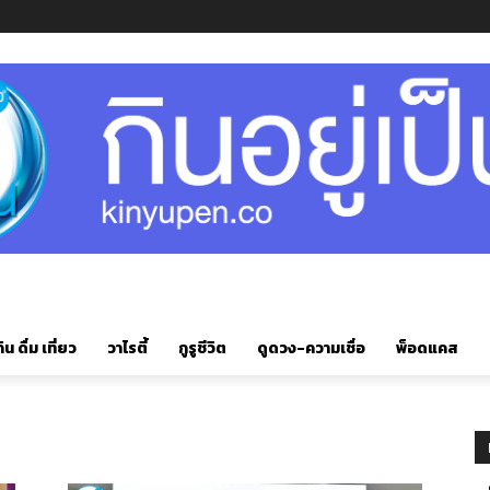
ิน ดื่ม เที่ยว
วาไรตี้
กูรูชีวิต
ดูดวง-ความเชื่อ
พ็อดแคส