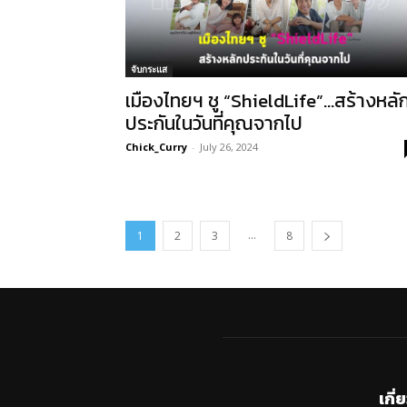
จับกระแส
เมืองไทยฯ ชู “ShieldLife”…สร้างหลั
ประกันในวันที่คุณจากไป
Chick_Curry
-
July 26, 2024
...
1
2
3
8
เกี่