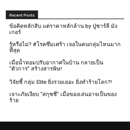
Recent Posts
ข้อคิดหลักสิบ แต่ราคาหลักล้าน by ปู่ชาร์ลี มัง
เกอร์
รู้หรือไม่? #โรคซึมเศร้า เจอในคนกลุ่มไหนมาก
ที่สุด
เมื่อน้ำหอมปรับอากาศในบ้าน กลายเป็น
“ตัวการ” สร้างสารพิษ!
วิจัยชี้ กลุ่ม Elite ยิ่งรวยเยอะ ยิ่งทำร้ายโลก?!
เจาะภัยเงียบ “สกุชชี่” เมื่อของเล่นอาจเป็นของ
ร้าย