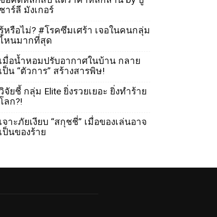
ชาร์ลี มังเกอร์
รู้หรือไม่? #โรคซึมเศร้า เจอในคนกลุ่ม
ไหนมากที่สุด
เมื่อน้ำหอมปรับอากาศในบ้าน กลาย
เป็น “ตัวการ” สร้างสารพิษ!
วิจัยชี้ กลุ่ม Elite ยิ่งรวยเยอะ ยิ่งทำร้าย
โลก?!
เจาะภัยเงียบ “สกุชชี่” เมื่อของเล่นอาจ
เป็นของร้าย