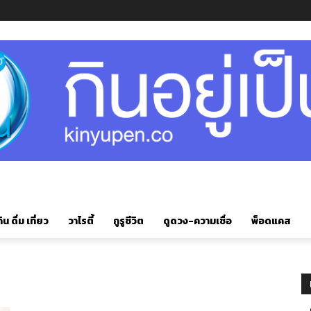
ิน ดื่ม เที่ยว
วาไรตี้
กูรูชีวิต
ดูดวง-ความเชื่อ
พ็อดแคส