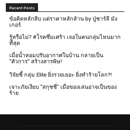
Recent Posts
ข้อคิดหลักสิบ แต่ราคาหลักล้าน by ปู่ชาร์ลี มัง
เกอร์
รู้หรือไม่? #โรคซึมเศร้า เจอในคนกลุ่มไหนมาก
ที่สุด
เมื่อน้ำหอมปรับอากาศในบ้าน กลายเป็น
“ตัวการ” สร้างสารพิษ!
วิจัยชี้ กลุ่ม Elite ยิ่งรวยเยอะ ยิ่งทำร้ายโลก?!
เจาะภัยเงียบ “สกุชชี่” เมื่อของเล่นอาจเป็นของ
ร้าย