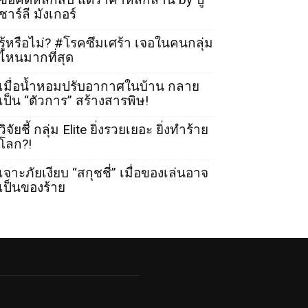
ชาร์ลี มังเกอร์
รู้หรือไม่? #โรคซึมเศร้า เจอในคนกลุ่ม
ไหนมากที่สุด
เมื่อน้ำหอมปรับอากาศในบ้าน กลาย
เป็น “ตัวการ” สร้างสารพิษ!
วิจัยชี้ กลุ่ม Elite ยิ่งรวยเยอะ ยิ่งทำร้าย
โลก?!
เจาะภัยเงียบ “สกุชชี่” เมื่อของเล่นอาจ
เป็นของร้าย