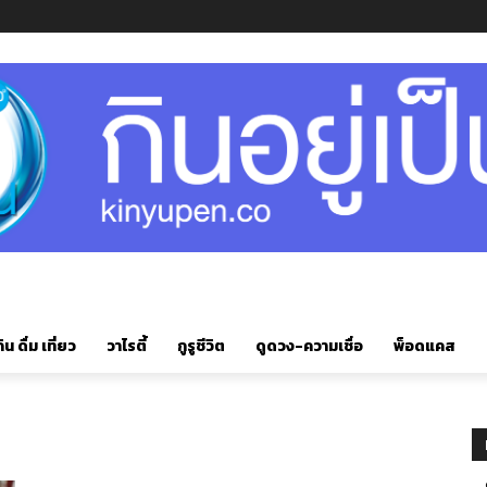
ิน ดื่ม เที่ยว
วาไรตี้
กูรูชีวิต
ดูดวง-ความเชื่อ
พ็อดแคส