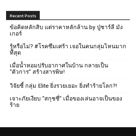
Recent Posts
ข้อคิดหลักสิบ แต่ราคาหลักล้าน by ปู่ชาร์ลี มัง
เกอร์
รู้หรือไม่? #โรคซึมเศร้า เจอในคนกลุ่มไหนมาก
ที่สุด
เมื่อน้ำหอมปรับอากาศในบ้าน กลายเป็น
“ตัวการ” สร้างสารพิษ!
วิจัยชี้ กลุ่ม Elite ยิ่งรวยเยอะ ยิ่งทำร้ายโลก?!
เจาะภัยเงียบ “สกุชชี่” เมื่อของเล่นอาจเป็นของ
ร้าย