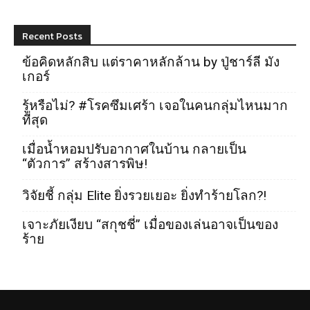
Recent Posts
ข้อคิดหลักสิบ แต่ราคาหลักล้าน by ปู่ชาร์ลี มัง
เกอร์
รู้หรือไม่? #โรคซึมเศร้า เจอในคนกลุ่มไหนมาก
ที่สุด
เมื่อน้ำหอมปรับอากาศในบ้าน กลายเป็น
“ตัวการ” สร้างสารพิษ!
วิจัยชี้ กลุ่ม Elite ยิ่งรวยเยอะ ยิ่งทำร้ายโลก?!
เจาะภัยเงียบ “สกุชชี่” เมื่อของเล่นอาจเป็นของ
ร้าย