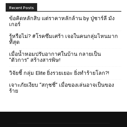
Recent Posts
ข้อคิดหลักสิบ แต่ราคาหลักล้าน by ปู่ชาร์ลี มัง
เกอร์
รู้หรือไม่? #โรคซึมเศร้า เจอในคนกลุ่มไหนมาก
ที่สุด
เมื่อน้ำหอมปรับอากาศในบ้าน กลายเป็น
“ตัวการ” สร้างสารพิษ!
วิจัยชี้ กลุ่ม Elite ยิ่งรวยเยอะ ยิ่งทำร้ายโลก?!
เจาะภัยเงียบ “สกุชชี่” เมื่อของเล่นอาจเป็นของ
ร้าย