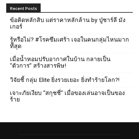
Recent Posts
ข้อคิดหลักสิบ แต่ราคาหลักล้าน by ปู่ชาร์ลี มัง
เกอร์
รู้หรือไม่? #โรคซึมเศร้า เจอในคนกลุ่มไหนมาก
ที่สุด
เมื่อน้ำหอมปรับอากาศในบ้าน กลายเป็น
“ตัวการ” สร้างสารพิษ!
วิจัยชี้ กลุ่ม Elite ยิ่งรวยเยอะ ยิ่งทำร้ายโลก?!
เจาะภัยเงียบ “สกุชชี่” เมื่อของเล่นอาจเป็นของ
ร้าย