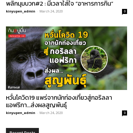
พลิกมุมบวก#2 : มีเวลาใส่ใจ “อาหารการกิน”
kinyupen_admin
-
March 24, 2020
0
จับกระแส
หวั่นโควิด19 แพร่จากนักท่องเที่ยวสู่กอริลลา
แอฟริกา…ส่งผลสูญพันธุ์
kinyupen_admin
-
March 24, 2020
0
Recent Posts