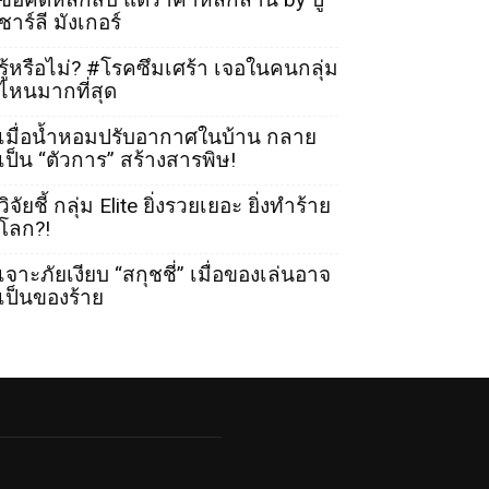
ชาร์ลี มังเกอร์
รู้หรือไม่? #โรคซึมเศร้า เจอในคนกลุ่ม
ไหนมากที่สุด
เมื่อน้ำหอมปรับอากาศในบ้าน กลาย
เป็น “ตัวการ” สร้างสารพิษ!
วิจัยชี้ กลุ่ม Elite ยิ่งรวยเยอะ ยิ่งทำร้าย
โลก?!
เจาะภัยเงียบ “สกุชชี่” เมื่อของเล่นอาจ
เป็นของร้าย