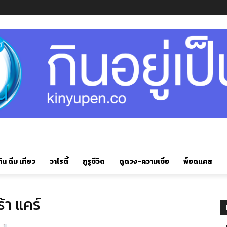
ิน ดื่ม เที่ยว
วาไรตี้
กูรูชีวิต
ดูดวง-ความเชื่อ
พ็อดแคส
้า แคร์