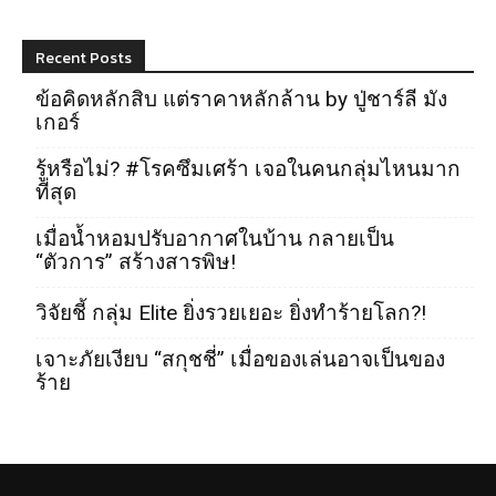
Recent Posts
ข้อคิดหลักสิบ แต่ราคาหลักล้าน by ปู่ชาร์ลี มัง
เกอร์
รู้หรือไม่? #โรคซึมเศร้า เจอในคนกลุ่มไหนมาก
ที่สุด
เมื่อน้ำหอมปรับอากาศในบ้าน กลายเป็น
“ตัวการ” สร้างสารพิษ!
วิจัยชี้ กลุ่ม Elite ยิ่งรวยเยอะ ยิ่งทำร้ายโลก?!
เจาะภัยเงียบ “สกุชชี่” เมื่อของเล่นอาจเป็นของ
ร้าย