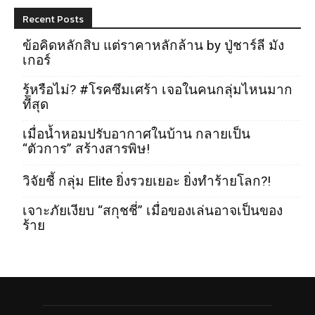
Recent Posts
ข้อคิดหลักสิบ แต่ราคาหลักล้าน by ปู่ชาร์ลี มัง
เกอร์
รู้หรือไม่? #โรคซึมเศร้า เจอในคนกลุ่มไหนมาก
ที่สุด
เมื่อน้ำหอมปรับอากาศในบ้าน กลายเป็น
“ตัวการ” สร้างสารพิษ!
วิจัยชี้ กลุ่ม Elite ยิ่งรวยเยอะ ยิ่งทำร้ายโลก?!
เจาะภัยเงียบ “สกุชชี่” เมื่อของเล่นอาจเป็นของ
ร้าย