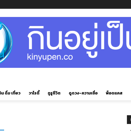
ิน ดื่ม เที่ยว
วาไรตี้
กูรูชีวิต
ดูดวง-ความเชื่อ
พ็อดแคส