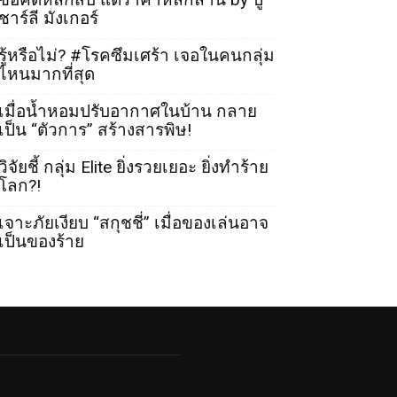
ชาร์ลี มังเกอร์
รู้หรือไม่? #โรคซึมเศร้า เจอในคนกลุ่ม
ไหนมากที่สุด
เมื่อน้ำหอมปรับอากาศในบ้าน กลาย
เป็น “ตัวการ” สร้างสารพิษ!
วิจัยชี้ กลุ่ม Elite ยิ่งรวยเยอะ ยิ่งทำร้าย
โลก?!
เจาะภัยเงียบ “สกุชชี่” เมื่อของเล่นอาจ
เป็นของร้าย