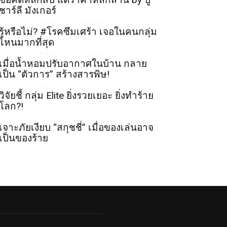
ชาร์ลี มังเกอร์
รู้หรือไม่? #โรคซึมเศร้า เจอในคนกลุ่ม
ไหนมากที่สุด
เมื่อน้ำหอมปรับอากาศในบ้าน กลาย
เป็น “ตัวการ” สร้างสารพิษ!
วิจัยชี้ กลุ่ม Elite ยิ่งรวยเยอะ ยิ่งทำร้าย
โลก?!
เจาะภัยเงียบ “สกุชชี่” เมื่อของเล่นอาจ
เป็นของร้าย