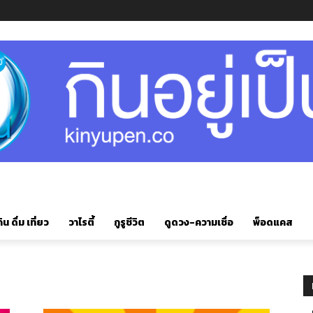
ิน ดื่ม เที่ยว
วาไรตี้
กูรูชีวิต
ดูดวง-ความเชื่อ
พ็อดแคส