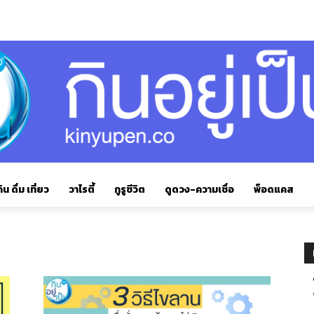
ิน ดื่ม เที่ยว
วาไรตี้
กูรูชีวิต
ดูดวง-ความเชื่อ
พ็อดแคส