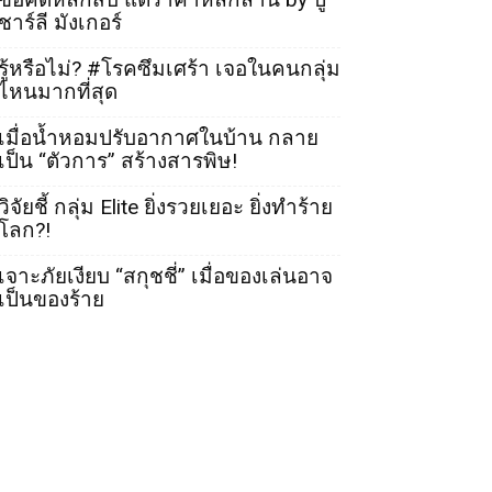
ชาร์ลี มังเกอร์
รู้หรือไม่? #โรคซึมเศร้า เจอในคนกลุ่ม
ไหนมากที่สุด
เมื่อน้ำหอมปรับอากาศในบ้าน กลาย
เป็น “ตัวการ” สร้างสารพิษ!
วิจัยชี้ กลุ่ม Elite ยิ่งรวยเยอะ ยิ่งทำร้าย
โลก?!
เจาะภัยเงียบ “สกุชชี่” เมื่อของเล่นอาจ
เป็นของร้าย