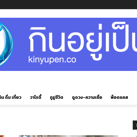
ิน ดื่ม เที่ยว
วาไรตี้
กูรูชีวิต
ดูดวง-ความเชื่อ
พ็อดแคส